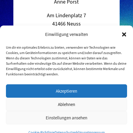
Anne Porst
Am Lindenplatz 7
41466 Neuss
Deutschland
Einwilligung verwalten
+49 157 84101167
Um dir ein optimales Erlebnis zu bieten, verwenden wir Technologien wie
Cookies, um Geräteinformationen zu speichern und/oder darauf zuzugreifen.
anne.porst@futuremeetskids.de
Wenn du diesen Technologien zustimmst, können wir Daten wie das
Surfverhalten oder eindeutige IDs auf dieser Website verarbeiten. Wenn du deine
Einwillligung nicht erteilst oder zurückziehst, können bestimmte Merkmale und
Funktionen beeinträchtigt werden.
Copyright © 2026 Future Meets Kids
Akzeptieren
Datenschutz
|
Impressum
Ablehnen
Einstellungen ansehen
Cookie-Richtlinie
Datenschutzerklärung
Impressum